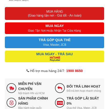
Điều khiển nút nhấn và núm xoay điều chỉnh
4 chế độ gió, 26 tốc
MUA HÀNG
độ gió
dễ dàng.
(Giao hàng tận nơi - Giá tốt - An toàn)
Thay đổi chiều cao quạt linh hoạt tùy hoàn cảnh sử dụng.
Thương hiệu Nhật Bản – Toshiba, sản xuất tại Trung Quốc, uy tín
MUA NGAY
và chất lượng cao.
Giao Tận Nơi Hoặc Nhận Tại Cửa Hàng
TRẢ GÓP QUA THẺ
Visa, Master, JCB
MUA NGAY - TRẢ SAU
Hỗ trợ mua hàng 24/7:
1900 8650
MIỄN PHÍ VẬN
ĐỔI TRẢ LINH HOẠT
CHUYỂN
Đổi trả linh hoạt nhanh chóng
Nội thành HN và HCM
SẢN PHẨM CHÍNH
TRẢ GÓP LÃI SUẤT
HÃNG
0%
Bảo hành toàn quốc
Qua thẻ Visa, Mater, JCB