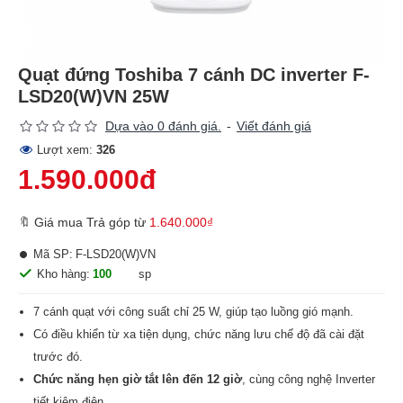
Quạt đứng Toshiba 7 cánh DC inverter F-
LSD20(W)VN 25W
Dựa vào 0 đánh giá.
-
Viết đánh giá
Lượt xem:
326
1.590.000đ
🔖 Giá mua Trả góp từ
1.640.000₫
Mã SP:
F-LSD20(W)VN
Kho hàng:
100
sp
7 cánh quạt với công suất chỉ 25 W, giúp tạo luồng gió mạnh.
Có điều khiển từ xa tiện dụng, chức năng lưu chế độ đã cài đặt
trước đó.
Chức năng hẹn giờ tắt lên đến 12 giờ
, cùng công nghệ Inverter
tiết kiệm điện.