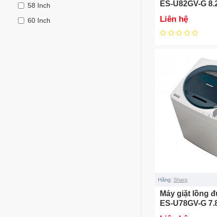
ES-U82GV-G 8.
58 Inch
Liên hệ
60 Inch
82 Inch
Hãng:
Sharp
Máy giặt lồng 
ES-U78GV-G 7.