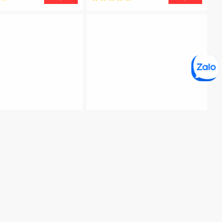
Mã SP:
SJ-X346E-DS
Hãng:
Sharp
Mã SP:
SJ-FX688VG-BK
 Sharp SJ-X346E-DS
Tủ lạnh sharp SJ-FX688VG-
315 lít
BK inverter 678 lít
00đ
21.500.000đ
Giá tại kho
Giá tại kho