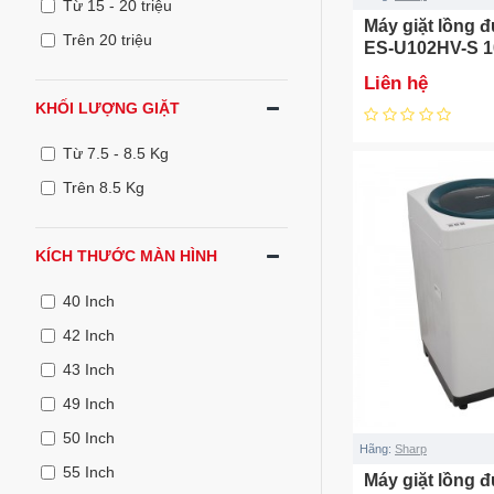
Từ 15 - 20 triệu
Máy giặt lồng 
Trên 20 triệu
ES-U102HV-S 1
Liên hệ
KHỐI LƯỢNG GIẶT
Từ 7.5 - 8.5 Kg
Trên 8.5 Kg
KÍCH THƯỚC MÀN HÌNH
40 Inch
42 Inch
43 Inch
49 Inch
50 Inch
Hãng:
Sharp
55 Inch
Máy giặt lồng 