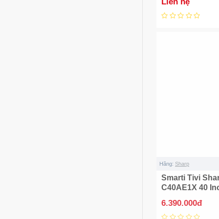
Liên hệ
Hãng:
Sharp
Smarti Tivi Sha
C40AE1X 40 In
6.390.000đ