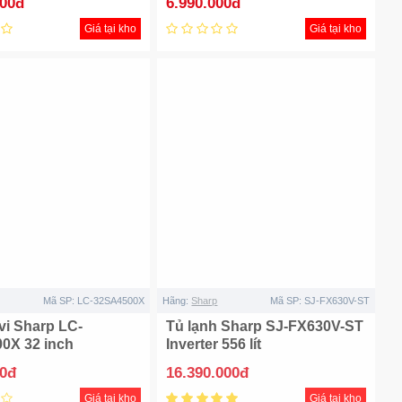
000đ
6.990.000đ
Giá tại kho
Giá tại kho
Mã SP:
LC-32SA4500X
Hãng:
Sharp
Mã SP:
SJ-FX630V-ST
vi Sharp LC-
Tủ lạnh Sharp SJ-FX630V-ST
0X 32 inch
Inverter 556 lít
00đ
16.390.000đ
Giá tại kho
Giá tại kho