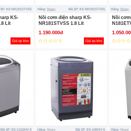
 SP:
KS-NR191STVSS
Hãng:
Sharp
Mã SP:
KS-NR181STVSS
Hãng:
Sharp
harp KS-
Nồi cơm điện sharp KS-
Nồi cơm
8 Lít
NR181STVSS 1.8 Lít
N181ETV
1.190.000đ
1.050.0
Giá tại kho
Giá tại kho
Mã SP:
ES-U102HV-S
Hãng:
Sharp
Mã SP:
ES-U95HV-S
Hãng:
Sharp