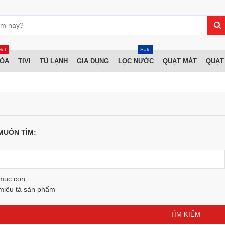
Hot
Sale
HÒA
TIVI
TỦ LẠNH
GIA DỤNG
LỌC NƯỚC
QUẠT MÁT
QUẠT
MUỐN TÌM:
 mục con
miêu tả sản phẩm
TÌM KIẾM