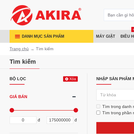
DANH MỤC SẢN PHẨM
MÁY GIẶT
ĐIỀU 
Trang chủ
Tìm kiếm
Tìm kiếm
BỘ LỌC
NHẬP SẢN PHẨM 
Xóa
GIÁ BÁN
Tìm trong danh
Tìm trong phần 
đ
đ