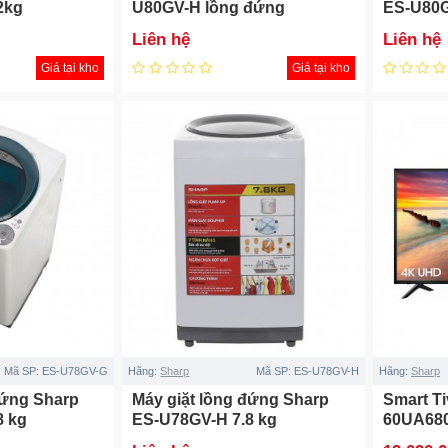
2kg
U80GV-H lồng đứng
ES-U80G
Liên hệ
Liên hệ
Giá tại kho
Giá tại kho
Mã SP:
ES-U78GV-G
Hãng:
Sharp
Mã SP:
ES-U78GV-H
Hãng:
Sharp
đứng Sharp
Máy giặt lồng đứng Sharp
Smart Ti
8 kg
ES-U78GV-H 7.8 kg
60UA680