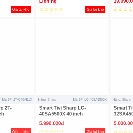
Liên hệ
19.090.
Giá tại kho
Giá tại kho
Mã SP:
2T-C40AE1X
Hãng:
Sharp
Mã SP:
LC-40SA5500X
Hãng:
Sharp
rp 2T-
Smart Tivi Sharp LC-
Smart Ti
ch
40SA5500X 40 inch
32SA450
5.990.000đ
5.000.0
Giá tại kho
Giá tại kho