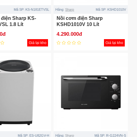
Mã SP:
KS-N181ETVSL
Hãng:
Sharp
Mã SP:
KSHD1010V
 điện Sharp KS-
Nồi cơm điện Sharp
SL 1.8 Lít
KSHD1010V 10 Lít
00đ
4.290.000đ
Giá tại kho
Giá tại kho
Mã SP:
ES-U82GV-H
Hãng:
Sharp
Mã SP:
R-G224VN-S