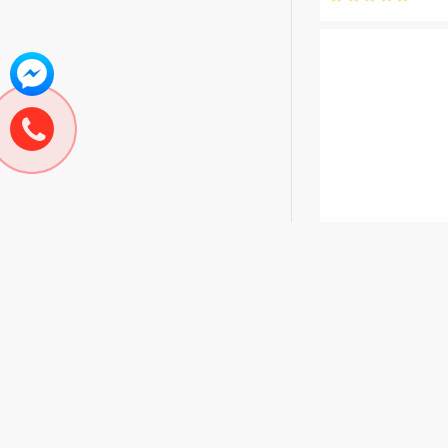
Hãng:
Sharp
Tủ lạnh Sharp
626 lít
18.590.000đ