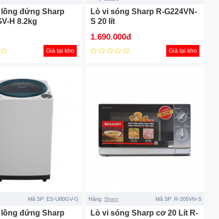
t lồng đứng Sharp
Lò vi sóng Sharp R-G224VN-
V-H 8.2kg
S 20 lít
1.690.000đ
Giá tại kho
Giá tại kho
Mã SP:
ES-U80GV-G
Hãng:
Sharp
Mã SP:
R-205VN-S
t lồng đứng Sharp
Lò vi sóng Sharp cơ 20 Lít R-