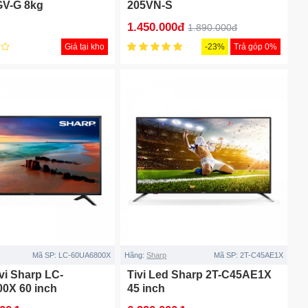
V-G 8kg
205VN-S
1.450.000đ
1.890.000đ
Giá tại kho
-23%
Trả góp 0%
Mã SP:
LC-60UA6800X
Hãng:
Sharp
Mã SP:
2T-C45AE1X
vi Sharp LC-
Tivi Led Sharp 2T-C45AE1X
0X 60 inch
45 inch