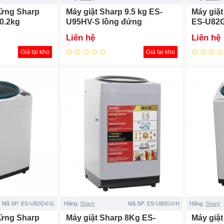
đứng Sharp
Máy giặt Sharp 9.5 kg ES-
Máy giặ
0.2kg
U95HV-S lồng đứng
ES-U82G
Liên hệ
Liên hệ
Giá tại kho
Giá tại kho
Mã SP:
ES-U82GV-G
Hãng:
Sharp
Mã SP:
ES-U80GV-H
Hãng:
Sharp
đứng Sharp
Máy giặt Sharp 8Kg ES-
Máy giặ