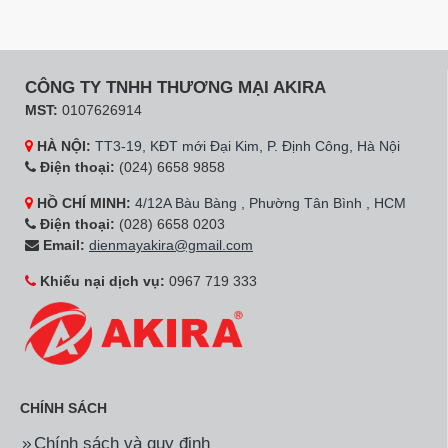
Hãng:
Sharp
Mã SP:
KS-NR191STVSS
Hãng:
Sharp
Mã SP:
KS-NR181STVSS
Nồi cơm điện sharp KS-
Nồi cơm điện sharp KS-
NR191STVSS 1.8 Lít
NR181STVSS 1.8 Lít
1.200.000đ
1.190.000đ