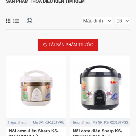
SẢN PHẨM THỎA ĐIỀU KIỆN TÌM KIẾM
TẢI SẢN PHẨM TRƯỚC
Hãng:
Sharp
Mã SP:
KS-11ETVRB
Hãng:
Sharp
Mã SP:
KS-R231STVSS
Nồi cơm điện Sharp KS-
Nồi cơm điện Sharp KS-