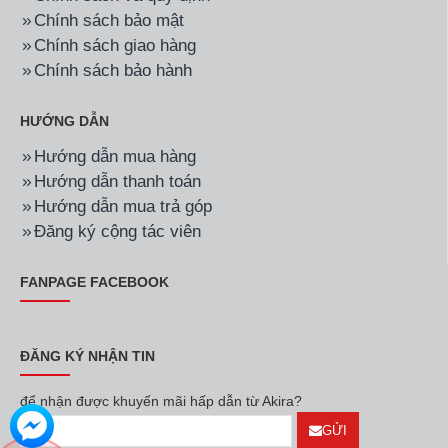
Hãng:
Sharp
Mã SP:
KS-N181ETVSL
Hãng:
Sharp
Mã SP:
KSHD1010V
Nồi cơm điện Sharp KS-
Nồi cơm điện Sharp
N181ETVSL 1.8 Lít
KSHD1010V 10 Lít
1.050.000đ
4.290.000đ
Hãng:
Sharp
Mã SP:
ES-U102HV-S
Hãng:
Sharp
Mã SP:
ES-U95HV-S