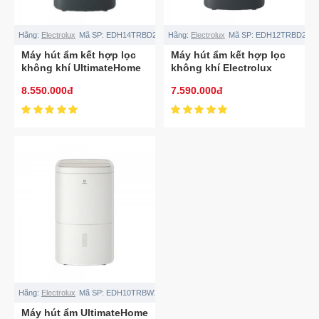
Hãng:
Electrolux
Mã SP:
EDH14TRBD2
Hãng:
Electrolux
Mã SP:
EDH12TRBD2
Máy hút ẩm kết hợp lọc
Máy hút ẩm kết hợp lọc
không khí UltimateHome
không khí Electrolux
700 27L EDH14TRBD2
EDH12TRBD2
8.550.000đ
7.590.000đ
cho phòng 58m²
Hãng:
Electrolux
Mã SP:
EDH10TRBW1
Máy hút ẩm UltimateHome