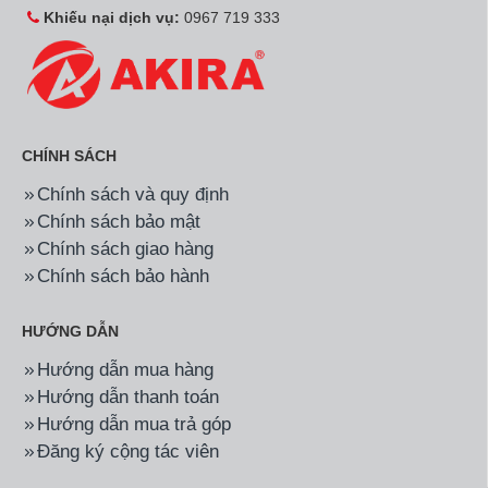
Hãng:
Nagakawa
Mã SP:
NS-A12TL
Hãng:
Nagakawa
Mã SP:
NS-A09TL
Điều hòa Nagakawa 2
Điều hòa Nagakawa 2
chiều 12000BTU NS-
chiều 9000BTU NS-A09TL
A12TL
6.900.000đ
5.450.000đ