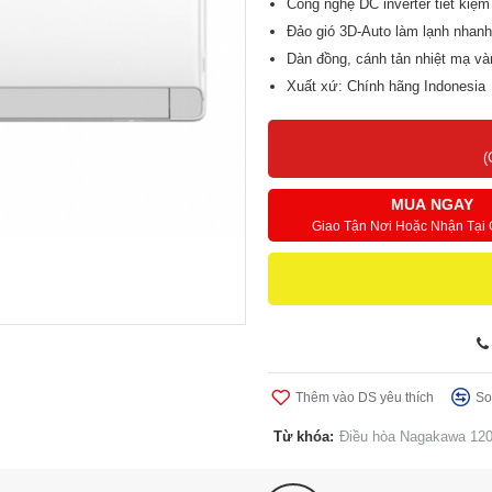
Công nghệ DC inverter tiết kiệ
Đảo gió 3D-Auto làm lạnh nhanh
Dàn đồng, cánh tản nhiệt mạ v
Xuất xứ: Chính hãng Indonesia
Bảo hành: Máy 2 năm, Máy nén
(
MUA NGAY
Giao Tận Nơi Hoặc Nhận Tại
Thêm vào DS yêu thích
So
Từ khóa:
Điều hòa Nagakawa 120