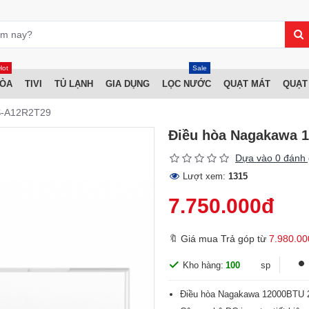
Hot
Sale
HÒA
TIVI
TỦ LẠNH
GIA DỤNG
LỌC NƯỚC
QUẠT MÁT
QUẠT
IS-A12R2T29
Điều hòa Nagakawa 1
Dựa vào 0 đánh 
Lượt xem:
1315
7.750.000đ
🔖 Giá mua Trả góp từ
7.980.00
Kho hàng:
100
sp
Điều hòa Nagakawa 12000BTU 2 