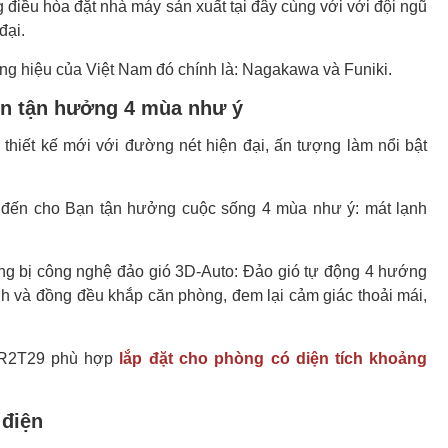
 điều hòa đặt nhà máy sản xuất tại đây cùng với với đội ngũ
đại.
ơng hiệu của Việt Nam đó chính là: Nagakawa và Funiki.
òn tận hưởng 4 mùa như ý
ết kế mới với đường nét hiện đại, ấn tượng làm nổi bật
ến cho Bạn tận hưởng cuộc sống 4 mùa như ý: mát lạnh
 bị công nghệ đảo gió 3D-Auto: Đảo gió tự động 4 hướng
anh và đồng đều khắp căn phòng, đem lại cảm giác thoải mái,
12R2T29 phù hợp
lắp đặt cho phòng có diện tích khoảng
 điện