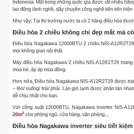
Indonesia. Một trong những quốc gia được rất nhiều hãng
lao động lành nghề, dây chuyền công nghệ tiên tiến hiện 
Như vậy: Tại thị trường nước ta có 2 hãng điều hòa thư
Điều hòa 2 chiều không chỉ đẹp mắt mà c
Điều hòa Nagakawa 12000BTU 2 chiều NIS-A12R2T29 thi
mọi không gian nội thất.
Máy điều hòa Nagakawa 2 chiều NIS-A12R2T29 mang đ
mùa hè, ấp áp mùa đông.
Hơn nữa, Điều hòa Nagakawa NIS-A12R2T29 được trang
– lên/ xuống/ trái/ phải. Làn gió lạnh được phân tán nh
dễ chịu nhất cho bạn.
Với công suất 12000BTU, Nagakawa inverter NIS-A
2
20m
cho phòng ngủ, cửa hàng, văn phòng...
Điều hòa Nagakawa inverter siêu tiết kiệm