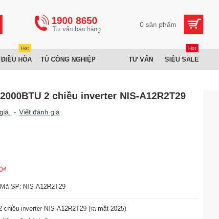
1900 8650
0 sản phẩm
Hot
Hot
 ĐIỀU HÒA
TỦ CÔNG NGHIỆP
TƯ VẤN
SIÊU SALE
2000BTU 2 chiều inverter NIS-A12R2T29
giá.
-
Viết đánh giá
0₫
Mã SP:
NIS-A12R2T29
chiều inverter NIS-A12R2T29 (ra mắt 2025)