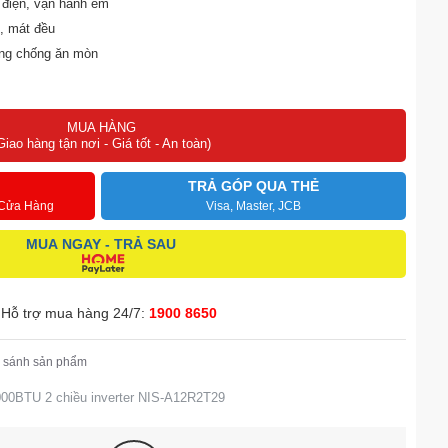
m điện, vận hành êm
, mát đều
àng chống ăn mòn
 10 năm
MUA HÀNG
Giao hàng tận nơi - Giá tốt - An toàn)
TRẢ GÓP QUA THẺ
 Cửa Hàng
Visa, Master, JCB
MUA NGAY - TRẢ SAU
Hỗ trợ mua hàng 24/7:
1900 8650
 sánh sản phẩm
00BTU 2 chiều inverter NIS-A12R2T29