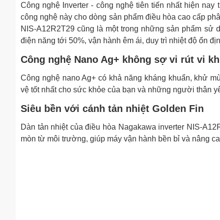
Công nghệ Inverter - công nghệ tiên tiến nhất hiện nay
công nghệ này cho dòng sản phẩm điều hòa cao cấp phân 
NIS-A12R2T29 cũng là một trong những sản phẩm sử dụn
điện năng tới 50%, vận hành êm ái, duy trì nhiệt độ ổn đ
Công nghệ Nano Ag+ không sợ vi rút vi k
Công nghệ nano Ag+ có khả năng kháng khuẩn, khử mùi
vệ tốt nhất cho sức khỏe của bạn và những người thân y
Siêu bền với cánh tản nhiệt Golden Fin
Dàn tản nhiệt của điều hòa Nagakawa inverter NIS-A12
mòn từ môi trường, giúp máy vận hành bền bỉ và nâng cao