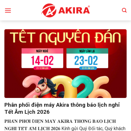
Skip
to
content
Phân phối điện máy Akira thông báo lịch nghỉ
Tết Âm Lịch 2026
𝐏𝐇𝐀̂𝐍 𝐏𝐇𝐎̂́𝐈 Đ𝐈𝐄̣̂𝐍 𝐌𝐀́𝐘 𝐀𝐊𝐈𝐑𝐀 𝐓𝐇𝐎̂𝐍𝐆 𝐁𝐀́𝐎 𝐋𝐈̣𝐂𝐇
𝐍𝐆𝐇𝐈̉ 𝐓𝐄̂́𝐓 𝐀̂𝐌 𝐋𝐈̣𝐂𝐇 𝟐𝟎𝟐𝟔 Kính gửi Quý Đối tác, Quý khách