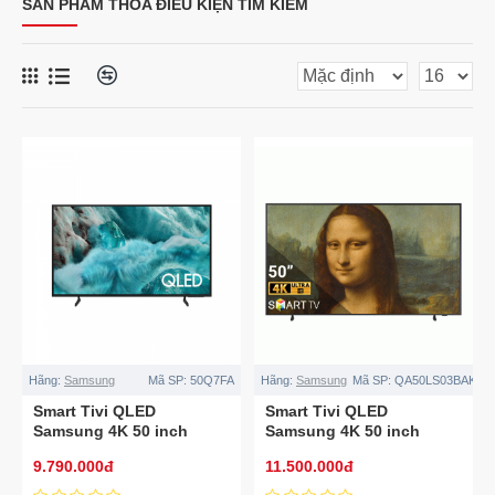
SẢN PHẨM THỎA ĐIỀU KIỆN TÌM KIẾM
Hãng:
Samsung
Mã SP:
50Q7FA
Hãng:
Samsung
Mã SP:
QA50LS03BAKXX
Smart Tivi QLED
Smart Tivi QLED
Samsung 4K 50 inch
Samsung 4K 50 inch
50Q7FA Mới 2025
QA50LS03BAKXXV
9.790.000đ
11.500.000đ