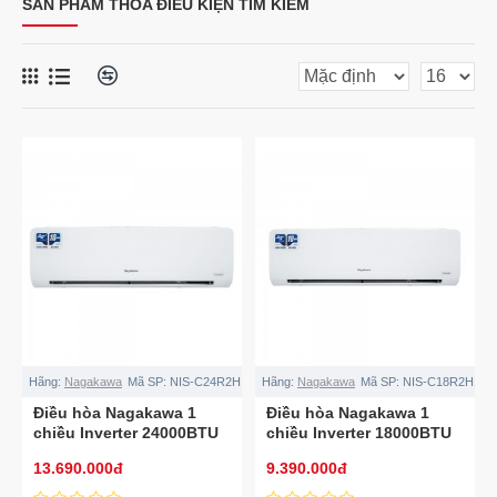
SẢN PHẨM THỎA ĐIỀU KIỆN TÌM KIẾM
Hãng:
Nagakawa
Mã SP:
NIS-C24R2H10
Hãng:
Nagakawa
Mã SP:
NIS-C18R2H10
Điều hòa Nagakawa 1
Điều hòa Nagakawa 1
chiều Inverter 24000BTU
chiều Inverter 18000BTU
NIS-C24R2H10
NIS-C18R2H10
13.690.000đ
9.390.000đ