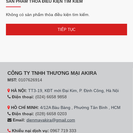
SẢN PHẨM THỎA ĐIỀU KIỆN TÌM KIẾM
Không có sản phẩm thỏa điều kiện tìm kiếm.
TIẾP TỤC
CÔNG TY TNHH THƯƠNG MẠI AKIRA
MST:
0107626914
HÀ NỘI:
TT3-19, KĐT mới Đại Kim, P. Định Công, Hà Nội
Điện thoại:
(024) 6658 9858
HỒ CHÍ MINH:
4/12A Bàu Bàng , Phường Tân Bình , HCM
Điện thoại:
(028) 6658 0203
Email:
dienmayakira@gmail.com
Khiếu nại dịch vụ:
0967 719 333