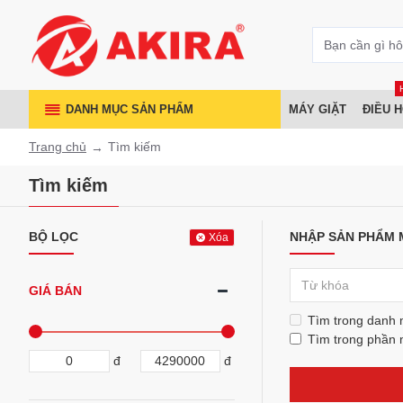
DANH MỤC SẢN PHẨM
MÁY GIẶT
ĐIỀU 
Trang chủ
Tìm kiếm
Tìm kiếm
BỘ LỌC
NHẬP SẢN PHẨM 
Xóa
GIÁ BÁN
Tìm trong danh
Tìm trong phần 
đ
đ