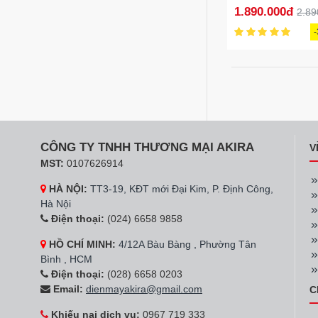
Lắp treo dưới)
1.890.000đ
2.89
CÔNG TY TNHH THƯƠNG MẠI AKIRA
V
MST:
0107626914
HÀ NỘI:
TT3-19, KĐT mới Đại Kim, P. Định Công,
Hà Nội
Điện thoại:
(024) 6658 9858
HỒ CHÍ MINH:
4/12A Bàu Bàng , Phường Tân
Bình , HCM
Điện thoại:
(028) 6658 0203
Email:
dienmayakira@gmail.com
C
Khiếu nại dịch vụ:
0967 719 333