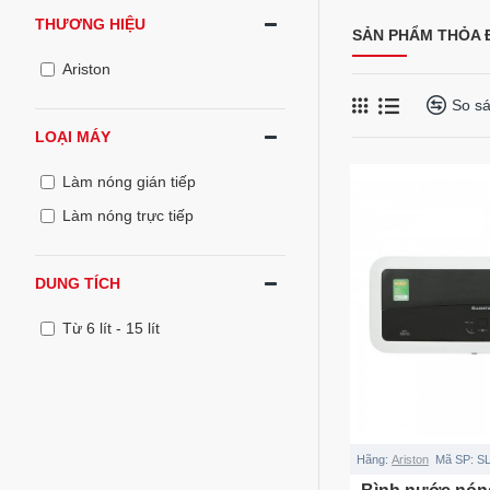
THƯƠNG HIỆU
SẢN PHẨM THỎA Đ
Ariston
So s
LOẠI MÁY
Làm nóng gián tiếp
Làm nóng trực tiếp
DUNG TÍCH
Từ 6 lít - 15 lít
Hãng:
Ariston
Mã SP:
SL