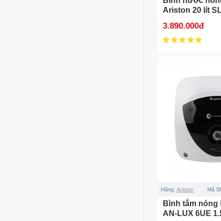
Bình nước nóng
Ariston 20 lít 
LUX-D AG+ WIF
3.890.000đ
Hãng:
Ariston
Mã S
Bình tắm nóng 
AN-LUX 6UE 1.5 