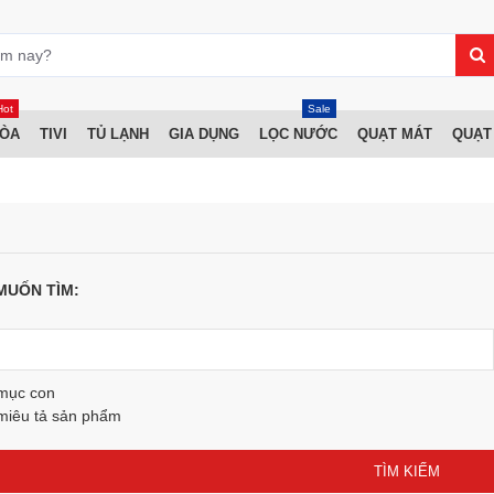
Hot
Sale
HÒA
TIVI
TỦ LẠNH
GIA DỤNG
LỌC NƯỚC
QUẠT MÁT
QUẠT
MUỐN TÌM:
 mục con
miêu tả sản phẩm
TÌM KIẾM