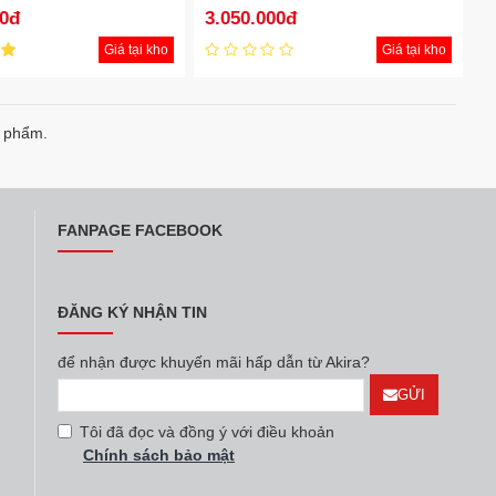
00đ
3.050.000đ
Giá tại kho
Giá tại kho
n phẩm.
FANPAGE FACEBOOK
ĐĂNG KÝ NHẬN TIN
để nhận được khuyến mãi hấp dẫn từ Akira?
GỬI
Tôi đã đọc và đồng ý với điều khoản
Chính sách bảo mật