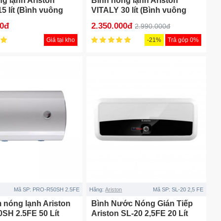
g lạnh Ariston
Bình nóng lạnh Ariston
5 lít (Bình vuông
VITALY 30 lít (Bình vuông
30L)
00đ
2.350.000đ
2.990.000đ
Giá tại kho
-21%
Trả góp 0%
Mã SP:
PRO-R50SH 2.5FE
Hãng:
Ariston
Mã SP:
SL-20 2,5 FE
 nóng lạnh Ariston
Bình Nước Nóng Gián Tiếp
SH 2.5FE 50 Lít
Ariston SL-20 2,5FE 20 Lít