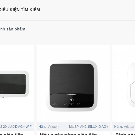
IỀU KIỆN TÌM KIẾM
ánh sản phẩm
2 20 LUX-D AG+ WIFI
Hãng:
Ariston
Mã SP:
AN2 15LUX-D AG+
Hãng:
Ariston