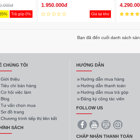
(Lắp treo trên )
1.950.000đ
4.290.0
0.000đ
-35%
Trả góp 0%
Giá tại kho
Bạn đã đến cuối danh sách sả
Ề CHÚNG TÔI
HƯỚNG DẪN
Giới thiệu
Hướng dẫn mua hàng
Tiêu chí bán hàng
Hướng dẫn thanh toán
Cơ hội việc làm
Hướng dẫn mua trả góp
Blog
Đăng ký cộng tác viên
Tư vấn chọn mua
FOLLOW US
Sơ đồ trang
Chương trình tiếp thị liên kết
HÍNH SÁCH
CHẤP NHẬN THANH TOÁN