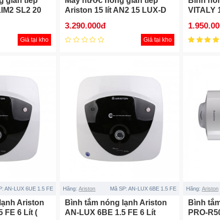
 gián tiếp
Máy nước nóng gián tiếp
Bình nón
SLIM2 SL2 20
Ariston 15 lít AN2 15 LUX-D
VITALY 1
I
AG+
15L)
3.290.000đ
1.950.0
Giá tại kho
Giá tại kho
P:
AN-LUX 6UE 1.5 FE
Hãng:
Ariston
Mã SP:
AN-LUX 6BE 1.5 FE
Hãng:
Ariston
lạnh Ariston
Bình tắm nóng lạnh Ariston
Bình tắm
FE 6 Lít (
AN-LUX 6BE 1.5 FE 6 Lít
PRO-R50