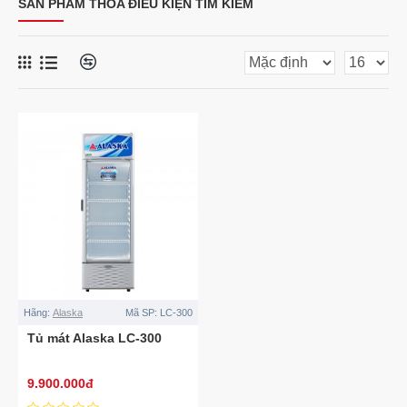
SẢN PHẨM THỎA ĐIỀU KIỆN TÌM KIẾM
Hãng:
Alaska
Mã SP:
LC-300
Tủ mát Alaska LC-300
9.900.000đ