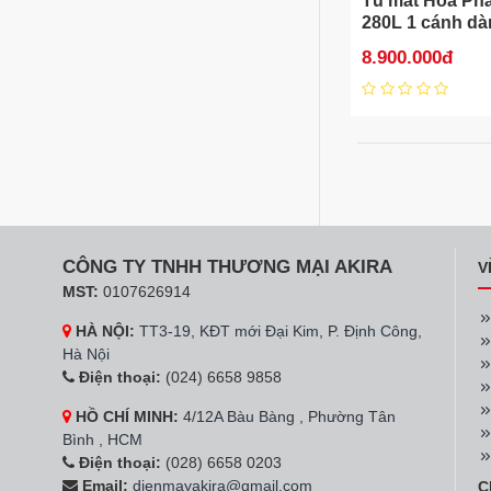
Tủ mát Hòa Ph
280L 1 cánh d
8.900.000đ
CÔNG TY TNHH THƯƠNG MẠI AKIRA
V
MST:
0107626914
HÀ NỘI:
TT3-19, KĐT mới Đại Kim, P. Định Công,
Hà Nội
Điện thoại:
(024) 6658 9858
HỒ CHÍ MINH:
4/12A Bàu Bàng , Phường Tân
Bình , HCM
Điện thoại:
(028) 6658 0203
Email:
dienmayakira@gmail.com
C