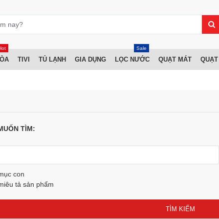
Hot
Sale
HÒA
TIVI
TỦ LẠNH
GIA DỤNG
LỌC NƯỚC
QUẠT MÁT
QUẠT
MUỐN TÌM:
 mục con
miêu tả sản phẩm
TÌM KIẾM