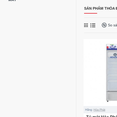
SẢN PHẨM THỎA Đ
So s
Hãng:
Hòa Phát