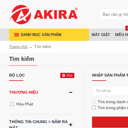
DANH MỤC SẢN PHẨM
MÁY GIẶT
ĐIỀU 
Trang chủ
Tìm kiếm
Tìm kiếm
BỘ LỌC
NHẬP SẢN PHẨM 
Xóa
THƯƠNG HIỆU
Tìm trong danh
Hòa Phát
Tìm trong phần 
THÔNG TIN CHUNG > NĂM RA
MẮT