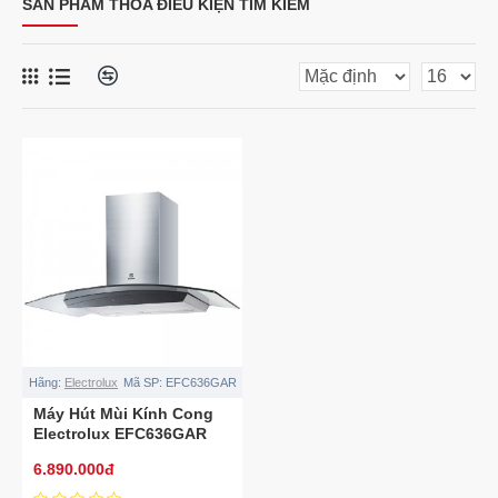
SẢN PHẨM THỎA ĐIỀU KIỆN TÌM KIẾM
Hãng:
Electrolux
Mã SP:
EFC636GAR
Máy Hút Mùi Kính Cong
Electrolux EFC636GAR
6.890.000đ