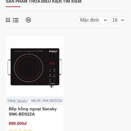
SẢN PHẨM THỎA ĐIỀU KIỆN TÌM KIẾM
Hãng:
Sanaky
Mã SP:
SNK-BDS22A
Bếp hồng ngoại Sanaky
SNK-BDS22A
890.000đ