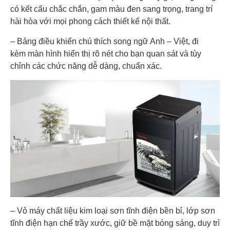
Cao 96 cm – Ngang 53 cm – Sâu 56.5 cm
thước
có kết cấu chắc chắn, gam màu đen sang trọng, trang trí
hài hòa với mọi phong cách thiết kế nội thất.
Hẹn giờ giặt Khóa trẻ em Nắp máy trợ lực chống
Tiện ích
kẹt tay Tự khởi động lại khi có điện Tự động vệ sinh
– Bảng điều khiển chú thích song ngữ Anh – Việt, đi
lồng giặt
kèm màn hình hiển thị rõ nét cho bạn quan sát và tùy
chỉnh các chức năng dễ dàng, chuẩn xác.
Xuất Xứ & Bảo Hành
Hãng
Toshiba
sản xuất
Sản xuất
Thái Lan
tại
Năm ra
2023
mắt
Bảo
24 Tháng
hành
– Vỏ máy chất liệu kim loại sơn tĩnh điện bền bỉ, lớp sơn
tĩnh điện hạn chế trầy xước, giữ bề mặt bóng sáng, duy trì