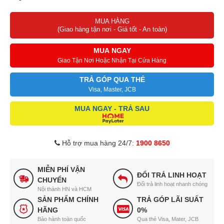
Luồng nước mạnh mẽ Greatwaves giúp dễ dàng rửa trôi vết bẩn.
MUA HÀNG
Tự động cân chỉnh lượng nước và thời gian giặt nhờ công nghệ
(Giao hàng tận nơi - Giá tốt - An toàn)
Fuzzy Logic.
Lồng giặt bằng thép không gỉ hình ngôi sao pha lê giúp bảo vệ
MUA NGAY
quần áo tốt hơn.
Giao Tận Nơi Hoặc Nhận Tại Cửa Hàng
Nắp máy giảm chấn hạn chế kẹt tay.
TRẢ GÓP QUA THẺ
Visa, Master, JCB
MUA NGAY - TRẢ SAU
Hỗ trợ mua hàng 24/7:
1900 8650
MIỄN PHÍ VẬN
ĐỔI TRẢ LINH HOẠT
CHUYỂN
Đổi trả linh hoạt nhanh chóng
Nội thành HN và HCM
SẢN PHẨM CHÍNH
TRẢ GÓP LÃI SUẤT
HÃNG
0%
Bảo hành toàn quốc
Qua thẻ Visa, Mater, JCB