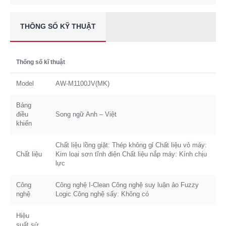
THÔNG SỐ KỸ THUẬT
Thống số kĩ thuật
Model
AW-M1100JV(MK)
Bảng
điều
Song ngữ Anh – Việt
khiển
Chất liệu lồng giặt: Thép không gỉ Chất liệu vỏ máy:
Chất liệu
Kim loại sơn tĩnh điện Chất liệu nắp máy: Kính chịu
lực
Công
Công nghệ I-Clean Công nghệ suy luận ảo Fuzzy
nghệ
Logic Công nghệ sấy: Không có
Hiệu
suất sử