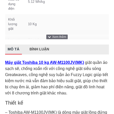
5.12 Wh/kg
dụng
điện
Khối
lượng
10 Kg
giặt
Loại máy
Cửa trên
MÔ TẢ
BÌNH LUẬN
Tốc độ
700 vòng/phút
quay vắt
Máy giặt Toshiba 10 kg AW-M1100JV(MK)
giặt quần áo
Động cơ
Truyền động gián tiếp (dây Curoa)
sạch sẽ, chống xoắn rối với công nghệ giặt siêu sóng
Greatwaves, công nghệ suy luận ảo Fuzzy Logic giúp tiết
Trọng
41 kg
kiệm nước mà vẫn đảm bảo hiệu suất giặt, giúp cho thiết
lượng
bị chạy êm ái, giảm hao phí điện năng, giặt đồ linh hoạt
Số
với 8 chương trình giặt khác nhau.
người
Từ 5 – 7 người (9.5 – 10 kg)
sử dụng
Thiết kế
– Toshiba AW-M1100JV(MK) là dòng máy giặt lồng đứng
Kích