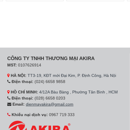
CÔNG TY TNHH THƯƠNG MẠI AKIRA
MST:
0107626914
HÀ NỘI:
TT3-19, KĐT mới Đại Kim, P. Định Công, Hà Nội
Điện thoại:
(024) 6658 9858
HỒ CHÍ MINH:
4/12A Bàu Bàng , Phường Tân Bình , HCM
Điện thoại:
(028) 6658 0203
Email:
dienmayakira@gmail.com
Khiếu nại dịch vụ:
0967 719 333