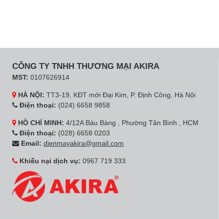
CÔNG TY TNHH THƯƠNG MẠI AKIRA
MST:
0107626914
HÀ NỘI:
TT3-19, KĐT mới Đại Kim, P. Định Công, Hà Nội
Điện thoại:
(024) 6658 9858
HỒ CHÍ MINH:
4/12A Bàu Bàng , Phường Tân Bình , HCM
Điện thoại:
(028) 6658 0203
Email:
dienmayakira@gmail.com
Khiếu nại dịch vụ:
0967 719 333