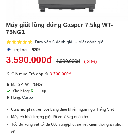
Máy giặt lồng đứng Casper 7.5kg WT-
75NG1
Dựa vào 6 đánh giá.
-
Viết đánh giá
Lượt xem:
9205
3.590.000đ
4.990.000đ
(-28%)
🔖 Giá mua Trả góp từ
3.700.000₫
Mã SP:
WT-75NG1
Kho hàng:
6
sp
Hãng:
Casper
Cửa mở phía trên với bảng điều khiển ngôn ngữ Tiếng Việt
Máy có khối lượng giặt tối đa 7.5kg quần áo
Tốc độ vòng vắt tối đa 680 vòng/phút sẽ tiết kiệm thời gian phơi
đồ