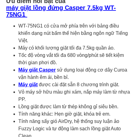
Ưu điểm nổi bật của
máy giặt lồng đứng Casper 7.5kg WT-
75NG1
WT-75NG1 có cửa mở phía trên với bảng điều
khiển dạng nút bấm thể hiện bằng ngôn ngữ Tiếng
Việt.
Máy có khối lượng giặt tối đa 7.5kg quần áo.
Tốc độ vòng vắt tối đa 680 vòng/phút sẽ tiết kiệm
thời gian phơi đồ.
Máy giặt Casper
sử dụng loại động cơ dây Curoa
vận hành êm ái, bền bỉ.
Máy giặt
được cài đặt sẵn 8 chương trình giặt.
Vỏ máy sở hữu màu ghi xám, nắp máy làm từ nhựa
PP.
Lồng giặt được làm từ thép không gỉ siêu bền.
Tính năng khác: Hẹn giờ giặt, khóa trẻ em.
Tính năng sấy gió AirDry, hệ thống suy luận ảo
Fuzzy Logic và tự động làm sạch lồng giặt Auto
Clean.