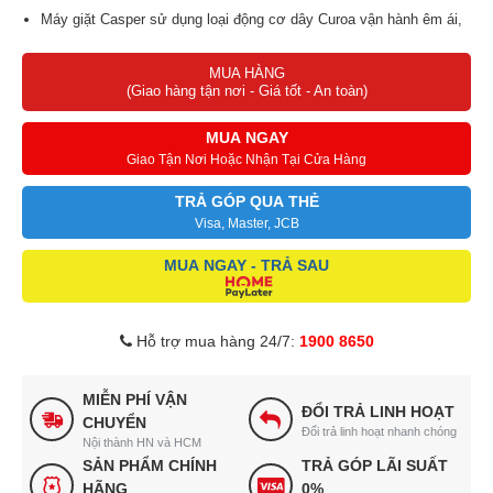
Máy giặt Casper sử dụng loại động cơ dây Curoa vận hành êm ái,
bền bỉ
MUA HÀNG
Máy giặt được cài đặt sẵn 8 chương trình giặt.
(Giao hàng tận nơi - Giá tốt - An toàn)
MUA NGAY
Giao Tận Nơi Hoặc Nhận Tại Cửa Hàng
TRẢ GÓP QUA THẺ
Visa, Master, JCB
MUA NGAY - TRẢ SAU
Hỗ trợ mua hàng 24/7:
1900 8650
MIỄN PHÍ VẬN
ĐỔI TRẢ LINH HOẠT
CHUYỂN
Đổi trả linh hoạt nhanh chóng
Nội thành HN và HCM
SẢN PHẨM CHÍNH
TRẢ GÓP LÃI SUẤT
HÃNG
0%