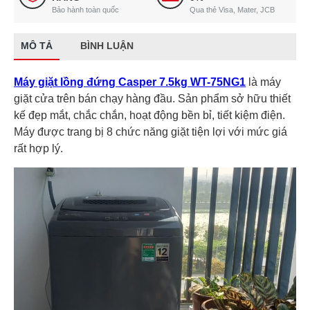
Bảo hành toàn quốc
Qua thẻ Visa, Mater, JCB
MÔ TẢ
BÌNH LUẬN
Máy giặt lồng đứng Casper 7.5kg WT-75NG1
là máy
giặt cửa trên bán chạy hàng đầu. Sản phẩm sở hữu thiết
kế đẹp mắt, chắc chắn, hoạt động bền bỉ, tiết kiệm điện.
Máy được trang bị 8 chức năng giặt tiện lợi với mức giá
rất hợp lý.