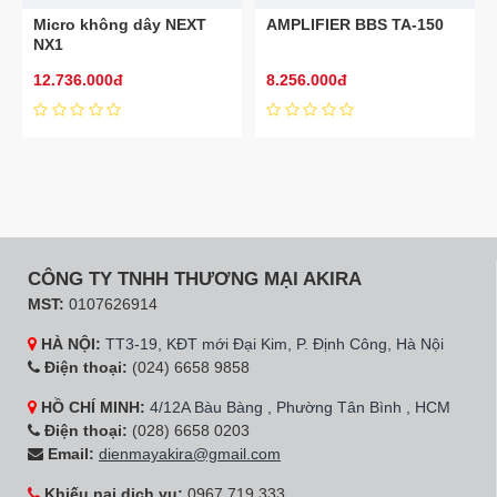
Micro không dây NEXT
AMPLIFIER BBS TA-150
NX1
12.736.000đ
8.256.000đ
CÔNG TY TNHH THƯƠNG MẠI AKIRA
MST:
0107626914
HÀ NỘI:
TT3-19, KĐT mới Đại Kim, P. Định Công, Hà Nội
Điện thoại:
(024) 6658 9858
HỒ CHÍ MINH:
4/12A Bàu Bàng , Phường Tân Bình , HCM
Điện thoại:
(028) 6658 0203
Email:
dienmayakira@gmail.com
Khiếu nại dịch vụ:
0967 719 333