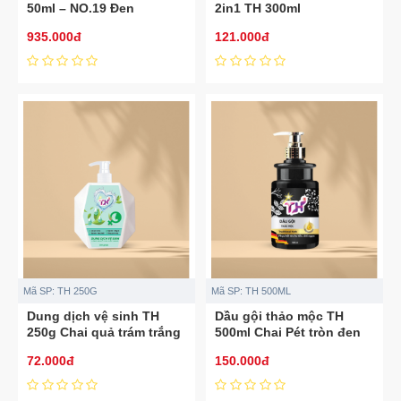
50ml – NO.19 Đen
2in1 TH 300ml
935.000đ
121.000đ
Mã SP:
TH 250G
Mã SP:
TH 500ML
Dung dịch vệ sinh TH
Dầu gội thảo mộc TH
250g Chai quả trám trắng
500ml Chai Pét tròn đen
mới
72.000đ
150.000đ