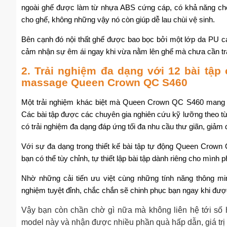
ngoài ghế được làm từ nhựa ABS cứng cáp, có khả năng chốn
cho ghế, không những vậy nó còn giúp dễ lau chùi vệ sinh.
Bên cạnh đó nội thất ghế được bao bọc bởi một lớp da PU c
cảm nhận sự êm ái ngay khi vừa nằm lên ghế mà chưa cần trả
2. Trải nghiệm đa dạng với 12 bài tập 
massage Queen Crown QC S460
Một trải nghiệm khác biệt mà Queen Crown QC S460 mang đ
Các bài tập được các chuyên gia nghiên cứu kỹ lưỡng theo t
có trải nghiệm đa dạng đáp ứng tối đa nhu cầu thư giãn, giảm
Với sự đa dạng trong thiết kế bài tập tự động Queen Crown
bạn có thể tùy chỉnh, tự thiết lập bài tập dành riêng cho mình
Nhờ những cải tiến ưu việt cùng những tính năng thông m
nghiệm tuyệt đỉnh, chắc chắn sẽ chinh phục bạn ngay khi được
Vậy bạn còn chần chờ gì nữa mà không liên hệ tới số 
model này và nhận được nhiều phần quà hấp dẫn, giá trị 