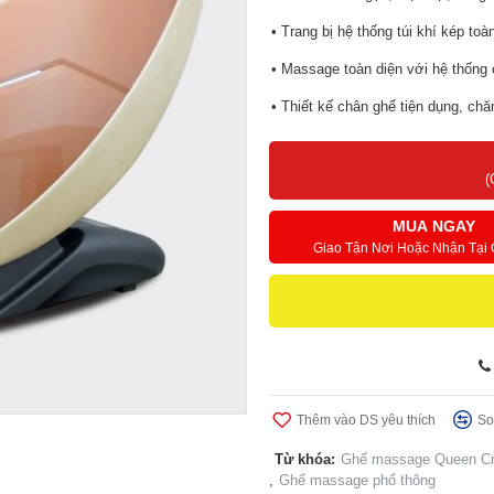
• Trang bị hệ thống túi khí kép to
• Massage toàn diện với hệ thống c
• Thiết kế chân ghế tiện dụng, c
• Bảng điều khiển cảm ứng tiếng 
(
• Chế độ massage không trọng lực
• Massage nhiệt hồng ngoại tác độ
MUA NGAY
Giao Tận Nơi Hoặc Nhận Tại
• Massage kết hợp thư giãn âm nh
• Đa dạng bài tập cá nhân hóa ng
Thêm vào DS yêu thích
So
Từ khóa:
Ghế massage Queen C
,
Ghế massage phổ thông