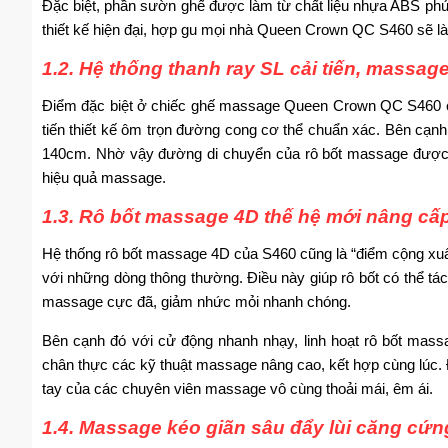
Đặc biệt, phần sườn ghế được làm từ chất liệu nhựa ABS phủ
thiết kế hiện đại, hợp gu mọi nhà Queen Crown QC S460 sẽ l
1.2. Hệ thống thanh ray SL cải tiến, massag
Điểm đặc biệt ở chiếc ghế massage
Queen Crown QC S460 chí
tiến thiết kế ôm trọn đường cong cơ thể chuẩn xác. Bên cạnh
140cm. Nhờ vậy đường di chuyển của rô bốt massage được 
hiệu quả massage.
1.3. Rô bốt massage 4D thế hệ mới nâng cấp
Hệ thống rô bốt massage 4D của S460 cũng là “điểm cộng xuất s
với những dòng thông thường. Điều này giúp rô bốt có thể t
massage cực đã, giảm nhức mỏi nhanh chóng.
Bên cạnh đó với cử động nhanh nhạy, linh hoạt rô bốt m
chân thực các kỹ thuật massage nâng cao, kết hợp cùng lúc
tay của các chuyên viên massage vô cùng thoải mái, êm ái.
1.4. Massage kéo giãn sâu đẩy lùi căng cứn