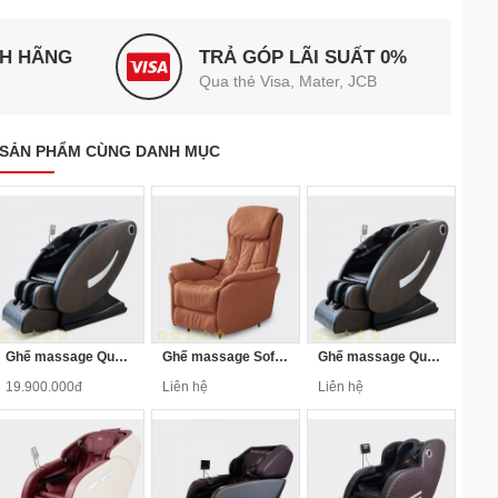
NH HÃNG
TRẢ GÓP LÃI SUẤT 0%
Qua thẻ Visa, Mater, JCB
SẢN PHẨM CÙNG DANH MỤC
Ghế massage Queen Crown QC LX888
Ghế massage Sofa Queen Crown QC-4F
Ghế massage Queen Crown QC LX888 Plus
19.900.000đ
Liên hệ
Liên hệ