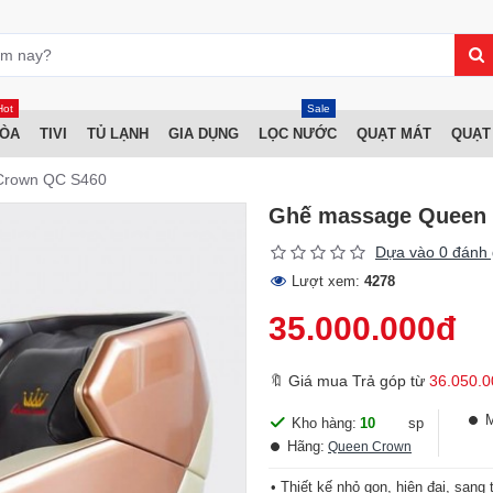
Hot
Sale
HÒA
TIVI
TỦ LẠNH
GIA DỤNG
LỌC NƯỚC
QUẠT MÁT
QUẠT
Crown QC S460
Ghế massage Queen
Dựa vào 0 đánh 
Lượt xem:
4278
35.000.000đ
🔖 Giá mua Trả góp từ
36.050.0
Kho hàng:
10
sp
Hãng:
Queen Crown
• Thiết kế nhỏ gọn, hiện đại, sang 