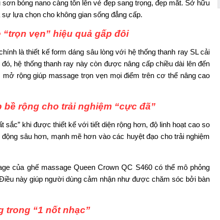
 sơn bóng nano càng tôn lên vẻ đẹp sang trọng, đẹp mắt. Sở hữu
à sự lựa chọn cho không gian sống đẳng cấp.
e “trọn vẹn” hiệu quả gấp đôi
nh là thiết kế form dáng sâu lòng với hệ thống thanh ray SL cải
 đó, hệ thống thanh ray này còn được nâng cấp chiều dài lên đến
mở rộng giúp massage trọn vẹn mọi điểm trên cơ thể nâng cao
 bề rộng cho trải nghiệm “cực đã”
ắc” khi được thiết kế với tiết diện rộng hơn, độ linh hoạt cao so
ác động sâu hơn, mạnh mẽ hơn vào các huyệt đạo cho trải nghiệm
assage của ghế massage Queen Crown QC S460 có thể mô phỏng
. Điều này giúp người dùng cảm nhận như được chăm sóc bởi bàn
g trong “1 nốt nhạc”