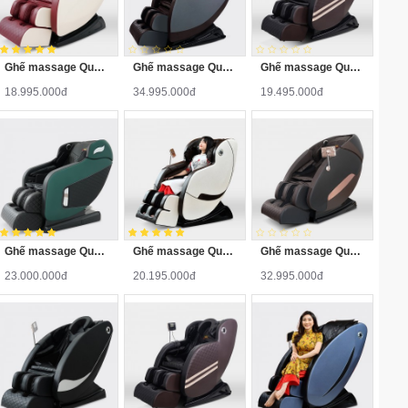
Ghế massage Queen Crown QC L8
Ghế massage Queen Crown QC SL11
Ghế massage Queen Crown QC V9
18.995.000đ
34.995.000đ
19.495.000đ
Ghế massage Queen Crown QC CX8
Ghế massage Queen Crown QC T19
Ghế massage Queen Crown QC SL666
23.000.000đ
20.195.000đ
32.995.000đ