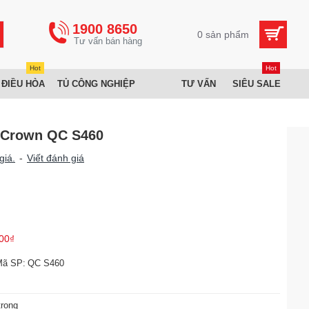
1900 8650
0 sản phẩm
Hot
Hot
 ĐIỀU HÒA
TỦ CÔNG NGHIỆP
TƯ VẤN
SIÊU SALE
 Crown QC S460
giá.
-
Viết đánh giá
00₫
Mã SP:
QC S460
trọng