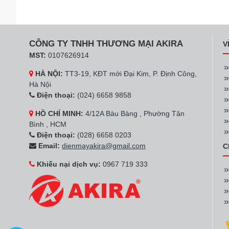
CÔNG TY TNHH THƯƠNG MẠI AKIRA
V
MST:
0107626914
HÀ NỘI:
TT3-19, KĐT mới Đại Kim, P. Định Công,
Hà Nội
Điện thoại:
(024) 6658 9858
HỒ CHÍ MINH:
4/12A Bàu Bàng , Phường Tân
Bình , HCM
Điện thoại:
(028) 6658 0203
Email:
dienmayakira@gmail.com
C
Khiếu nại dịch vụ:
0967 719 333