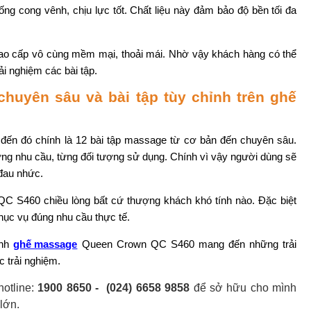
g cong vênh, chịu lực tốt. Chất liệu này đảm bảo độ bền tối đa
ao cấp vô cùng mềm mại, thoải mái. Nhờ vậy khách hàng có thể
i nghiệm các bài tập.
chuyên sâu và bài tập tùy chỉnh trên ghế
ến đó chính là 12 bài tập massage từ cơ bản đến chuyên sâu.
ừng nhu cầu, từng đối tượng sử dụng. Chính vì vậy người dùng sẽ
 đau nhức.
 QC S460 chiều lòng bất cứ thượng khách khó tính nào. Đặc biệt
 phục vụ đúng nhu cầu thực tế.
inh
ghế massage
Queen Crown QC S460 mang đến những trải
 trải nghiệm.
hotline:
1900 8650 - (024) 6658 9858
để sở hữu cho mình
lớn.