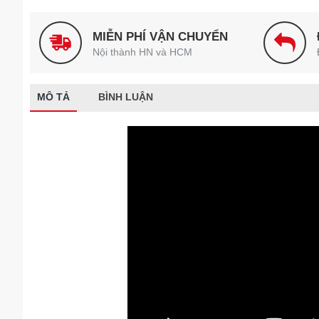
MIỄN PHÍ VẬN CHUYỂN
Nội thành HN và HCM
MÔ TẢ
BÌNH LUẬN