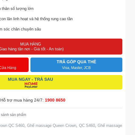
àn thân số lượng lớn
on lăn linh hoạt và hệ thống rung cao tần
hăm sóc chân chuyên sâu
Việt dễ dàng sử dụng
MUA HÀNG
Giao hàng tận nơi - Giá tốt - An toàn)
 thư giãn bồng bềnh trên không
ng sâu, hiệu quả
TRẢ GÓP QUA THẺ
 Cửa Hàng
Visa, Master, JCB
ạc đỉnh cao
MUA NGAY - TRẢ SAU
ười dùng
Hỗ trợ mua hàng 24/7:
1900 8650
 sánh sản phẩm
rown QC S460
,
Ghế massage Queen Crown
,
QC S460
,
Ghế massage