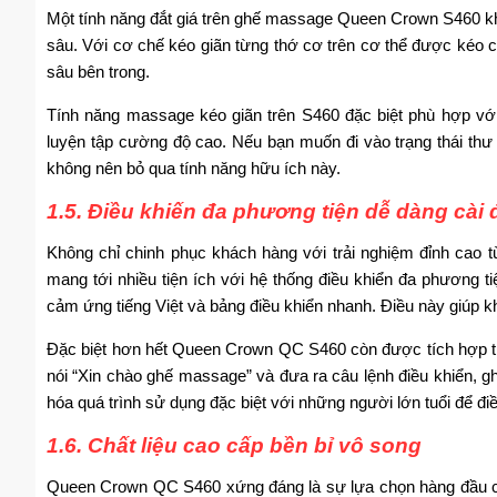
Một tính năng đắt giá trên ghế massage Queen Crown S460 kh
sâu. Với cơ chế kéo giãn từng thớ cơ trên cơ thể được kéo căn
sâu bên trong.
Tính năng massage kéo giãn trên S460 đặc biệt phù hợp với
luyện tập cường độ cao. Nếu bạn muốn đi vào trạng thái thư
không nên bỏ qua tính năng hữu ích này.
1.5. Điều khiến đa phương tiện dễ dàng cài đ
Không chỉ chinh phục khách hàng với trải nghiệm đỉnh cao
mang tới nhiều tiện ích với hệ thống điều khiển đa phương t
cảm ứng tiếng Việt và bảng điều khiển nhanh. Điều này giúp kh
Đặc biệt hơn hết Queen Crown QC S460 còn được tích hợp tín
nói “Xin chào ghế massage” và đưa ra câu lệnh điều khiển, gh
hóa quá trình sử dụng đặc biệt với những người lớn tuổi để đ
1.6. Chất liệu cao cấp bền bỉ vô song
Queen Crown QC S460 xứng đáng là sự lựa chọn hàng đầu ch