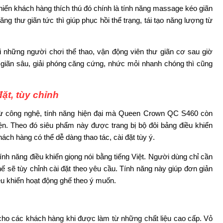
iến khách hàng thích thú đó chính là tính năng massage kéo giãn
g thư giãn tức thì giúp phục hồi thể trạng, tái tạo năng lượng từ
 những người chơi thể thao, vận động viên thư giãn cơ sau giờ
 giãn sâu, giải phóng căng cứng, nhức mỏi nhanh chóng thì cũng
ặt, tùy chỉnh
 từ công nghệ, tính năng hiện đại mà Queen Crown QC S460 còn
iện. Theo đó siêu phẩm này được trang bị bộ đôi bảng điều khiển
ách hàng có thể dễ dàng thao tác, cài đặt tùy ý.
h năng điều khiển giọng nói bằng tiếng Việt. Người dùng chỉ cần
ế sẽ tùy chỉnh cài đặt theo yêu cầu. Tính năng này giúp đơn giản
iều khiển hoạt động ghế theo ý muốn.
o các khách hàng khi được làm từ những chất liệu cao cấp. Vỏ