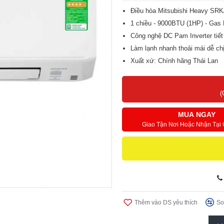
Điều hòa Mitsubishi Heavy SR
1 chiều - 9000BTU (1HP) - Gas
Công nghệ DC Pam Inverter tiết
Làm lạnh nhanh thoải mái dễ ch
Xuất xứ: Chính hãng Thái Lan
Bảo hành: Máy 2 năm, Máy nén
(
MUA NGAY
Giao Tận Nơi Hoặc Nhận Tại
Thêm vào DS yêu thích
So