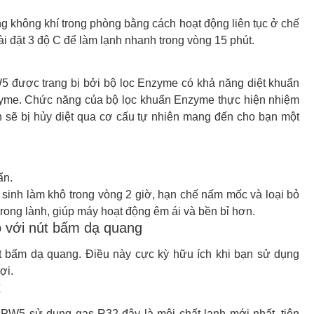
không khí trong phòng bằng cách hoạt động liên tục ở chế
ài đặt 3 độ C để làm lạnh nhanh trong vòng 15 phút.
được trang bị bởi bộ lọc Enzyme có khả năng diệt khuẩn
nzyme. Chức năng của bộ lọc khuẩn Enzyme thực hiện nhiệm
ẩn sẽ bị hủy diệt qua cơ cấu tự nhiên mang đến cho bạn một
ẩn.
 sinh làm khô trong vòng 2 giờ, hạn chế nấm mốc và loại bỏ
 trong lành, giúp máy hoạt động êm ái và bền bỉ hơn.
o với nút bấm dạ quang
út bấm dạ quang. Điều này cực kỳ hữu ích khi bạn sử dụng
ợi.
t
W5 sử dụng gas R32 đây là môi chất lạnh mới nhất, tiên