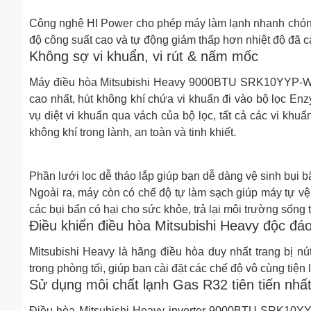
Công nghệ HI Power cho phép máy làm lạnh nhanh chóng 
độ công suất cao và tự động giảm thấp hơn nhiệt độ đã c
Không sợ vi khuẩn, vi rút & nấm mốc
Máy điều hòa Mitsubishi Heavy 9000BTU SRK10YYP-W5 
cao nhất, hút không khí chứa vi khuẩn đi vào bộ lọc E
vụ diệt vi khuẩn qua vách của bộ lọc, tất cả các vi khu
không khí trong lành, an toàn và tinh khiết.
Phần lưới lọc dễ tháo lắp giúp bạn dễ dàng vệ sinh bụi b
Ngoài ra, máy còn có chế độ tự làm sạch giúp máy tự vệ
các bụi bẩn có hại cho sức khỏe, trả lại môi trường sống
Điều khiển điều hòa Mitsubishi Heavy độc đá
Mitsubishi Heavy là hãng điều hòa duy nhất trang bị n
trong phòng tối, giúp bạn cài đặt các chế độ vô cùng tiện l
Sử dụng môi chất lạnh Gas R32 tiên tiến nhấ
Điều hòa Mitsubishi Heavy inverter 9000BTU SRK10YYP