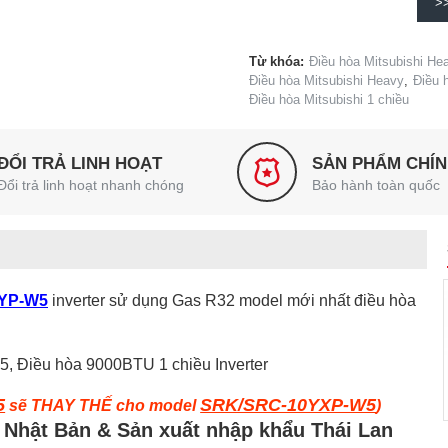
>
Từ khóa:
Điều hòa Mitsubishi H
Điều hòa Mitsubishi Heavy
,
Điều 
Điều hòa Mitsubishi 1 chiều
ĐỔI TRẢ LINH HOẠT
SẢN PHẨM CHÍ
Đổi trả linh hoạt nhanh chóng
Bảo hành toàn quốc
YYP-W5
inverter sử dụng Gas R32 model mới nhất điều hòa
5
SRK/SRC-10YXP-W5
sẽ THAY THẾ cho model
)
 Nhật Bản & Sản xuất nhập khẩu Thái Lan