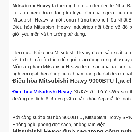
Mitsubishi Heavy
là thương hiệu lâu đời đến từ Nhật Bản
từ lâu chiếm được lòng tin tuyệt đối của người tiêu d
Mitsubishi Heavy là một trong những thương hiệu Nhật Bản
Điều hòa Mitsubishi Heavy industries nổi tiếng về độ 
giới yêu mến và tin tường sử dụng.
Hơn nữa, Điều hòa Mitsubishi Heavy được sản xuất tại n
về du lịch mà còn trình độ nguồn lao động cũng như dây 
Mỗi sản phẩm Mitsubishi Heavy được sản xuất ra luôn bảo
nghiêm ngặt theo đúng tiêu chuẩn hãng để đạt được chấ
Điều hòa Mitsubishi Heavy 9000BTU lựa ch
Điều hòa Mitsubishi Heavy
SRK/SRC10YYP-W5 với thiế
đường nét tinh tế, đường vân chắc khỏe đẹp mắt từ mọi g
Với công suất điều hòa 9000BTU, Mitsubishi Heavy SRK
Phòng ngủ, phòng đọc sách, phòng làm việc.
Mitsubishi Heavy đỉnh cao trong công ngh