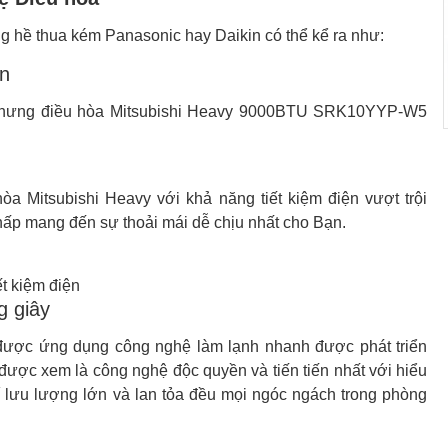
ng hề thua kém Panasonic hay Daikin có thể kể ra như:
ện
ó nhưng điều hòa Mitsubishi Heavy 9000BTU SRK10YYP-W5
a Mitsubishi Heavy với khả năng tiết kiệm điện vượt trội
hấp mang đến sự thoải mái dễ chịu nhất cho Bạn.
ết kiệm điện
g giây
ợc ứng dụng công nghệ làm lạnh nhanh được phát triển
 được xem là công nghệ độc quyền và tiến tiến nhất với hiểu
 lưu lượng lớn và lan tỏa đều mọi ngóc ngách trong phòng