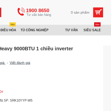
1900 8650
0 sản phẩm
Hot
Hot
 ĐIỀU HÒA
TỦ CÔNG NGHIỆP
TƯ VẤN
SIÊU SALE
Heavy 9000BTU 1 chiều inverter
giá.
-
Viết đánh giá
0₫
Mã SP:
SRK10YYP-W5