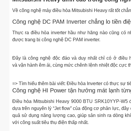
Về công nghệ máy điều hòa Mitsubishi Heavy rất tốt chẳ
Công nghệ DC PAM Inverter chẳng lo tiền đi
Thực ra điều hòa inverter hầu như hãng nào cũng c
được trang bị công nghệ DC PAM inverter.
Đây là công nghệ độc đáo và duy nhất chỉ có ở điều hò
và vận hành êm ái, cùng mức chênh lệnh nhiệt độc cực t
=> Tìm hiểu thêm bài viết: Điều hòa Inverter có thực sự ti
Công nghệ HI Power tận hưởng mát lạnh từn
Điều hòa Mitsubishi Heavy 9000 BTU SRK10YYP-W5 đư
dựa trên nguyên lý “Jet flow” của động cơ phản lực, đây
quả sử dụng năng lượng cao, giúp sản sinh ra dòng khí
với công suất tiêu thụ điện thấp nhất.