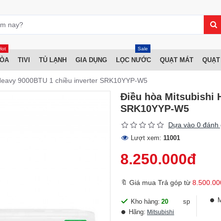
Hot
Sale
HÒA
TIVI
TỦ LẠNH
GIA DỤNG
LỌC NƯỚC
QUẠT MÁT
QUẠT
 Heavy 9000BTU 1 chiều inverter SRK10YYP-W5
Điều hòa Mitsubishi 
SRK10YYP-W5
Dựa vào 0 đánh 
Lượt xem:
11001
8.250.000đ
🔖 Giá mua Trả góp từ
8.500.00
Kho hàng:
20
sp
Hãng:
Mitsubishi