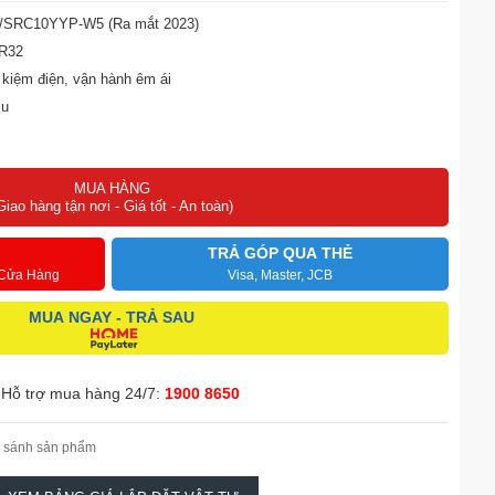
K/SRC10YYP-W5 (Ra mắt 2023)
 R32
 kiệm điện, vận hành êm ái
ịu
 5 năm
MUA HÀNG
Giao hàng tận nơi - Giá tốt - An toàn)
TRẢ GÓP QUA THẺ
 Cửa Hàng
Visa, Master, JCB
MUA NGAY - TRẢ SAU
Hỗ trợ mua hàng 24/7:
1900 8650
 sánh sản phẩm