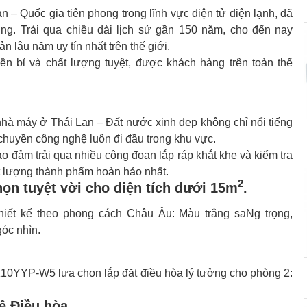
 – Quốc gia tiên phong trong lĩnh vực điện tử điện lạnh, đã
ùng. Trải qua chiều dài lịch sử gần 150 năm, cho đến nay
 lâu năm uy tín nhất trên thế giới.
bền bỉ và chất lượng tuyệt, được khách hàng trên toàn thế
hà máy ở Thái Lan – Đất nước xinh đẹp không chỉ nổi tiếng
chuyền công nghệ luôn đi đầu trong khu vực.
 đảm trải qua nhiều công đoạn lắp ráp khắt khe và kiểm tra
t lượng thành phẩm hoàn hảo nhất.
2
ọn tuyệt vời cho diện tích dưới 15m
.
t kế theo phong cách Châu Âu: Màu trắng saNg trọng,
óc nhìn.
10YYP-W5 lựa chọn lắp đặt điều hòa lý tưởng cho phòng 2:
ệ Điều hòa