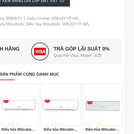
> XEM BẢNG GIÁ LẮP ĐẶT VẬT TƯ
eavy 9000BTU 1 chiều inverter SRK10YYP-W5
,
hòa Mitsubishi
,
Điều hòa Mitsubishi SRK10YYP-W5
,
NH HÃNG
TRẢ GÓP LÃI SUẤT 0%
Qua thẻ Visa, Mater, JCB
SẢN PHẨM CÙNG DANH MỤC
Điều hòa Mitsubishi Heavy 1 chiều 12000BTU SRK/SRC12CT-S5
Điều hòa Mitsubishi Heavy 1 chiều 18000BTU SRK/SRC18CS-S5
Điều hòa Mitsubishi Heavy 1 chiều 18000BTU SRK/SRC19CSS-S5