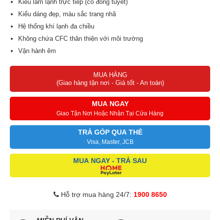
Kiểu làm lạnh trực tiếp (có đóng tuyết)
Kiểu dáng đẹp, màu sắc trang nhã
Hệ thống khí lạnh đa chiều
Không chứa CFC thân thiện với môi trường
Vận hành êm
Tiết kiệm điện
MUA HÀNG
Bảo hành 30 tháng
(Giao hàng tận nơi - Giá tốt - An toàn)
MUA NGAY
Giao Tận Nơi Hoặc Nhận Tại Cửa Hàng
TRẢ GÓP QUA THẺ
Visa, Master, JCB
MUA NGAY - TRẢ SAU
Hỗ trợ mua hàng 24/7:
1900 8650