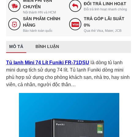
MIỄN PHÍ VẬN
ĐỔI TRẢ LINH HOẠT
CHUYỂN
Đổi trả linh hoạt nhanh chóng
Nội thành HN và HCM
SẢN PHẨM CHÍNH
TRẢ GÓP LÃI SUẤT
HÃNG
0%
Bảo hành toàn quốc
Qua thẻ Visa, Mater, JCB
MÔ TẢ
BÌNH LUẬN
Tủ lạnh Mini 74 Lít Funiki FR-71DSU
là dòng tủ lạnh
mini dung tích sử dụng 74 lít. Tủ lạnh Funiki dòng mini
phù hợp sử dụng cho phòng khách sạn, nhà trọ, hay sinh
viên, cá nhân, người độc thân…